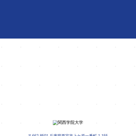
動画
から探す
疑問や不思議、実験から
学びが見つかる。
入試情報をお届け
資料請求は
今すぐ友だち登録
コチラ
〒662-8501 兵庫県西宮市上ケ原一番町 1-155