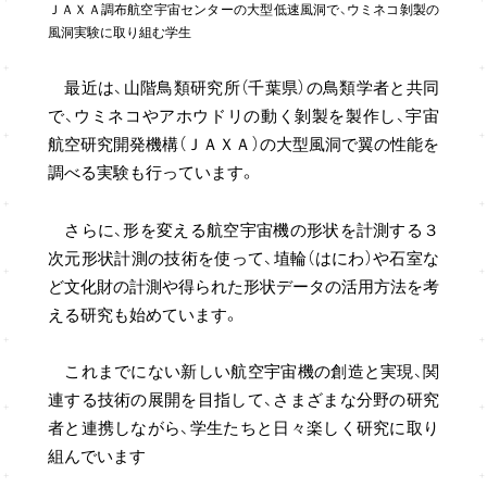
ＪＡＸＡ調布航空宇宙センターの大型低速風洞で、ウミネコ剝製の
風洞実験に取り組む学生
最近は、山階鳥類研究所（千葉県）の鳥類学者と共同
で、ウミネコやアホウドリの動く剝製を製作し、宇宙
航空研究開発機構（ＪＡＸＡ）の大型風洞で翼の性能を
調べる実験も行っています。
さらに、形を変える航空宇宙機の形状を計測する３
次元形状計測の技術を使って、埴輪（はにわ）や石室な
ど文化財の計測や得られた形状データの活用方法を考
える研究も始めています。
これまでにない新しい航空宇宙機の創造と実現、関
連する技術の展開を目指して、さまざまな分野の研究
者と連携しながら、学生たちと日々楽しく研究に取り
組んでいます