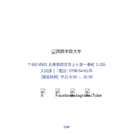
入試情報をお届け
資料請求は
今すぐ友だち登録
コチラ
〒662-8501 兵庫県西宮市上ケ原一番町 1-155
入試課 │ （電話）
0798-54-6135
（開室時間） 平日 8:50 ～ 16:50
TOP