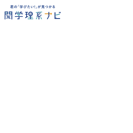
研究から探す
社会性昆虫
※この記事は2025年9月に神戸新聞に掲載されたものです。
「社会性」という言葉から、皆さんはどんな印象を抱くでしょ