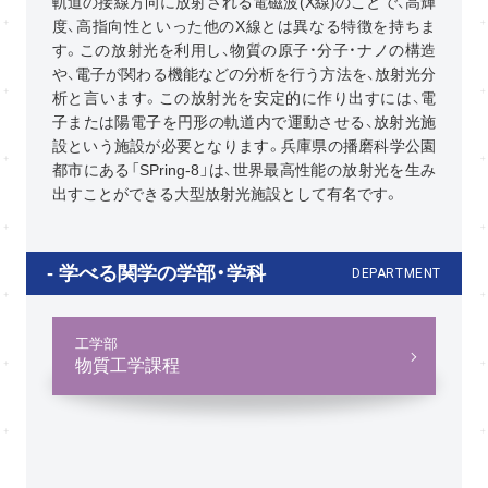
軌道の接線方向に放射される電磁波(X線)のことで、高輝
度、高指向性といった他のX線とは異なる特徴を持ちま
す。この放射光を利用し、物質の原子・分子・ナノの構造
や、電子が関わる機能などの分析を行う方法を、放射光分
析と言います。この放射光を安定的に作り出すには、電
子または陽電子を円形の軌道内で運動させる、放射光施
設という施設が必要となります。兵庫県の播磨科学公園
都市にある「SPring-8」は、世界最高性能の放射光を生み
出すことができる大型放射光施設として有名です。
学べる関学の学部・学科
DEPARTMENT
工学部
物質工学課程