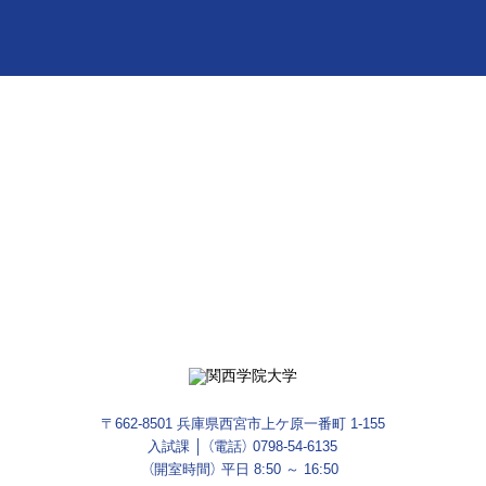
疑問や不思議、実験から
学びが見つかる。
入試情報をお届け
資料請求は
今すぐ友だち登録
コチラ
〒662-8501 兵庫県西宮市上ケ原一番町 1-155
入試課 │ （電話）
0798-54-6135
（開室時間） 平日 8:50 ～ 16:50